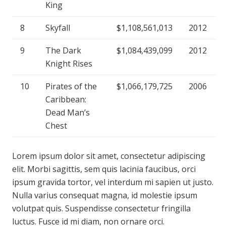
King
8
Skyfall
$1,108,561,013
2012
9
The Dark
$1,084,439,099
2012
Knight Rises
10
Pirates of the
$1,066,179,725
2006
Caribbean:
Dead Man’s
Chest
Lorem ipsum dolor sit amet, consectetur adipiscing
elit. Morbi sagittis, sem quis lacinia faucibus, orci
ipsum gravida tortor, vel interdum mi sapien ut justo.
Nulla varius consequat magna, id molestie ipsum
volutpat quis. Suspendisse consectetur fringilla
luctus. Fusce id mi diam, non ornare orci.