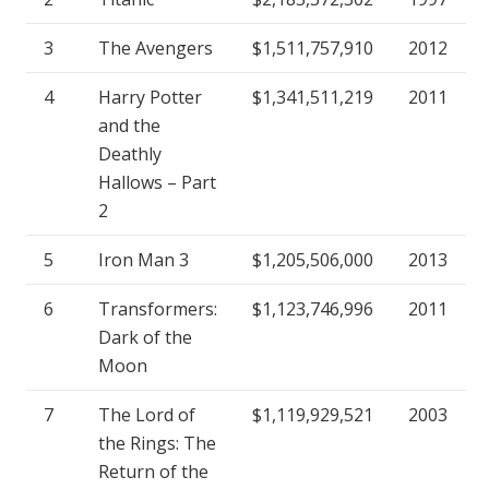
3
The Avengers
$1,511,757,910
2012
4
Harry Potter
$1,341,511,219
2011
and the
Deathly
Hallows – Part
2
5
Iron Man 3
$1,205,506,000
2013
6
Transformers:
$1,123,746,996
2011
Dark of the
Moon
7
The Lord of
$1,119,929,521
2003
the Rings: The
Return of the