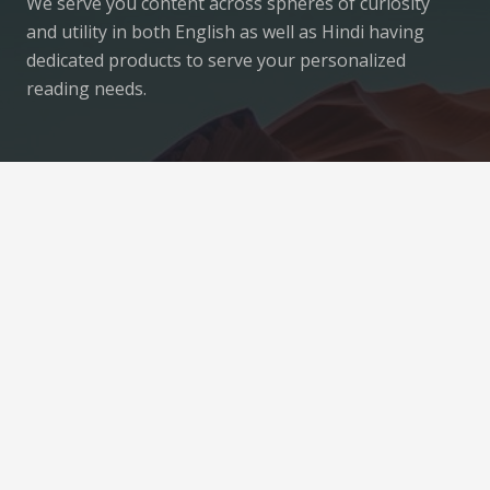
We serve you content across spheres of curiosity
and utility in both English as well as Hindi having
dedicated products to serve your personalized
reading needs.
Contacts
hello@crazymedialabs.com
+91-141-4921159
8/266, Lt. Amit Bhardwaj Marg, Malviya Nagar,
Jaipur, Rajasthan